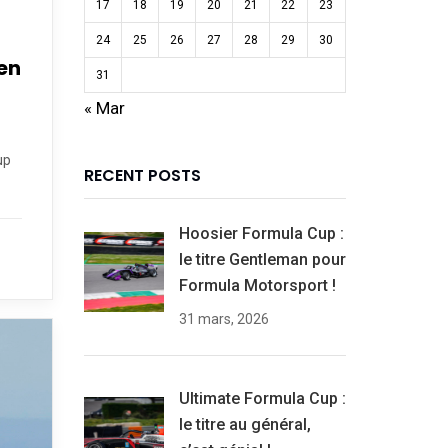
17
18
19
20
21
22
23
24
25
26
27
28
29
30
en
31
« Mar
up
RECENT POSTS
Hoosier Formula Cup :
le titre Gentleman pour
Formula Motorsport !
31 mars, 2026
Ultimate Formula Cup :
le titre au général,