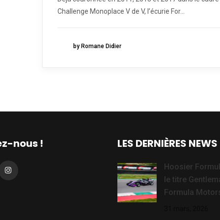
Challenge Monoplace V de V, l’écurie For...
by Romane Didier
ez-nous !
LES DERNIÈRES NEWS
Hoosier Formul
le titre Gentle
Formula Motors
31 mars, 2026