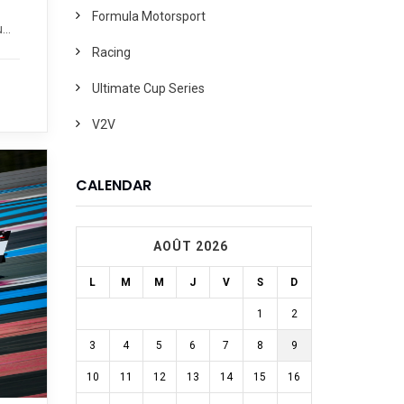
Formula Motorsport
..
Racing
Ultimate Cup Series
V2V
CALENDAR
AOÛT 2026
L
M
M
J
V
S
D
1
2
3
4
5
6
7
8
9
10
11
12
13
14
15
16